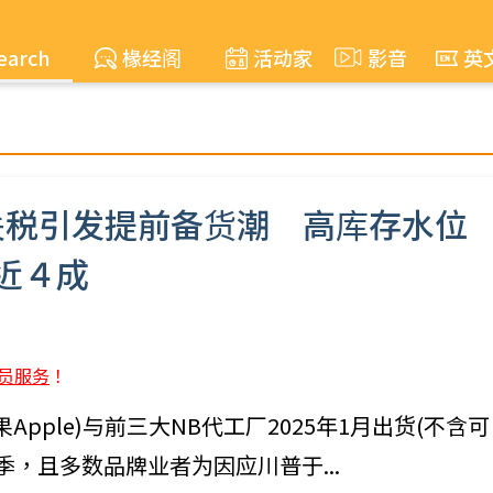
earch
椽经阁
活动家
影音
英
川普关税引发提前备货潮 高库存水位
近４成
员服务
！
果Apple)与前三大NB代工厂2025年1月出货(不含可
季，且多数品牌业者为因应川普于...