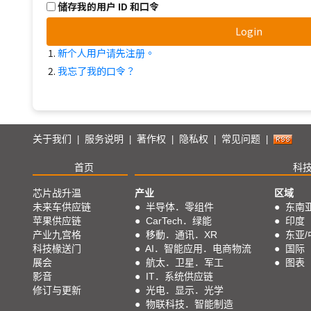
储存我的用户 ID 和口令
Login
新个人用户请先注册。
我忘了我的口令？
关于我们
服务说明
著作权
隐私权
常见问题
|
|
|
|
|
首页
科
芯片战升温
产业
区域
未来车供应链
●
半导体．零组件
●
东南
苹果供应链
●
CarTech．绿能
●
印度
产业九宫格
●
移動．通讯．XR
●
东亚/
科技椽送门
●
AI．智能应用．电商物流
●
国际
展会
●
航太．卫星．军工
●
图表
影音
●
IT．系统供应链
修订与更新
●
光电．显示．光学
●
物联科技．智能制造