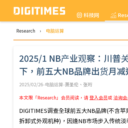
科技网
Res
Research
›
电脑运算
2025/1 NB产业观察：
下，前五大NB品牌出货月减
2025/02/26-电脑运算-
萧圣伦
张珩
本文限「Research」会员阅读，请
登入会员
或
洽询会
DIGITIMES调查全球前五大NB品牌(不含苹
拆卸式外观机种)，因逢NB巿场步入传统淡