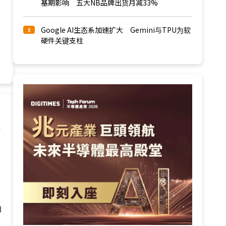
基期影响 五大NB品牌出货月减33%
Google AI生态系加速扩大 Gemini与TPU为软
5
硬件关键支柱
请
日