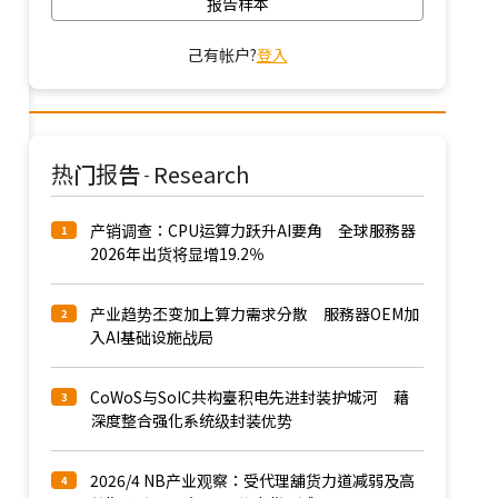
报告样本
己有帐户?
登入
热门报告
Research
-
产销调查：CPU运算力跃升AI要角 全球服務器
1
2026年出货将显增19.2％
产业趋势丕变加上算力需求分散 服務器OEM加
2
入AI基础设施战局
CoWoS与SoIC共构臺积电先进封装护城河 藉
3
深度整合强化系统级封装优势
2026/4 NB产业观察：受代理舖货力道减弱及高
4