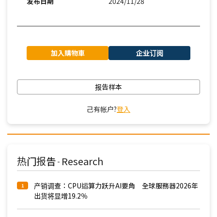
发布日期
2024/11/28
加入購物車
企业订阅
报告样本
己有帐户?
登入
热门报告
Research
-
产销调查：CPU运算力跃升AI要角 全球服務器2026年
1
出货将显增19.2％