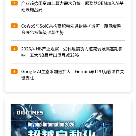
产业趋势丕变加上算力需求分散 服務器OEM加入AI基
2
础设施战局
CoWoS与SoIC共构臺积电先进封装护城河 藉深度整
3
合强化系统级封装优势
2026/4 NB产业观察：受代理舖货力道减弱及高基期影
4
响 五大NB品牌出货月减33%
Google AI生态系加速扩大 Gemini与TPU为软硬件关
5
键支柱