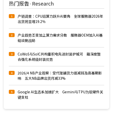
热门报告
Research
-
产销调查：CPU运算力跃升AI要角 全球服務器2026年
1
出货将显增19.2％
产业趋势丕变加上算力需求分散 服務器OEM加入AI基
2
础设施战局
CoWoS与SoIC共构臺积电先进封装护城河 藉深度整
3
合强化系统级封装优势
2026/4 NB产业观察：受代理舖货力道减弱及高基期影
4
响 五大NB品牌出货月减33%
Google AI生态系加速扩大 Gemini与TPU为软硬件关
5
键支柱