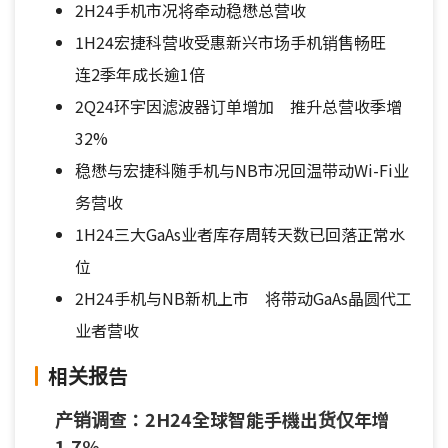
2H24手机市况将牵动稳懋总营收
1H24宏捷科营收受惠新兴市场手机销售畅旺
连2季年成长逾1倍
2Q24环宇因滤波器订单增加 推升总营收季增
32%
稳懋与宏捷科随手机与NB市况回温带动Wi-Fi业
务营收
1H24三大GaAs业者库存周转天数已回落正常水
位
2H24手机与NB新机上市 将带动GaAs晶圆代工
业者营收
相关报告
产销调查：2H24全球智能手機出货仅年增
1.7%