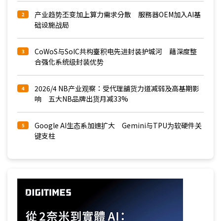
产业趋势丕变加上算力需求分散 服務器OEM加入AI基
2
础设施战局
CoWoS与SoIC共构臺积电先进封装护城河 藉深度整
3
合强化系统级封装优势
2026/4 NB产业观察：受代理舖货力道减弱及高基期影
4
响 五大NB品牌出货月减33%
Google AI生态系加速扩大 Gemini与TPU为软硬件关
5
键支柱