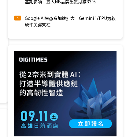
基期影响 五大NB品牌出货月减33%
Google AI生态系加速扩大 Gemini与TPU为软
5
硬件关键支柱
请