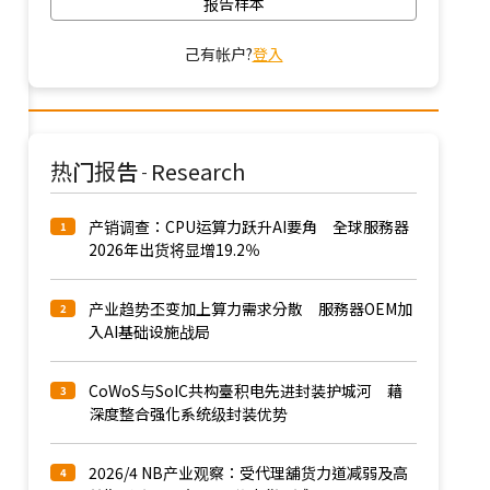
报告样本
己有帐户?
登入
热门报告
Research
-
产销调查：CPU运算力跃升AI要角 全球服務器
1
2026年出货将显增19.2％
产业趋势丕变加上算力需求分散 服務器OEM加
2
入AI基础设施战局
CoWoS与SoIC共构臺积电先进封装护城河 藉
3
深度整合强化系统级封装优势
2026/4 NB产业观察：受代理舖货力道减弱及高
4