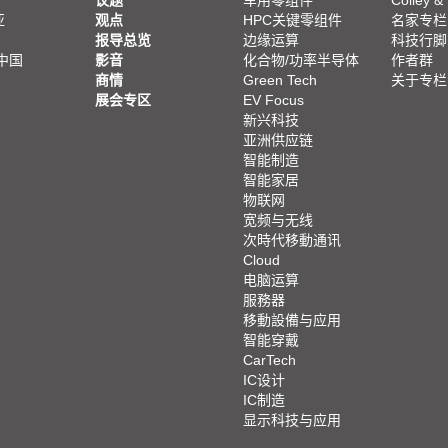
议题
车用零组件
Colley &
亚
观点
HPC关键零组件
名家专栏
报导总览
边缘运算
科技行脚
中国
影音
化合物/功率半导体
作者群
商情
Green Tech
关于专栏
展会专区
EV Focus
新兴科技
亚洲供应链
智能制造
智能家居
物联网
宽频与无线
次時代移動通讯
Cloud
电脑运算
服務器
移動設備与应用
智能穿戴
CarTech
IC设计
IC制造
显示科技与应用