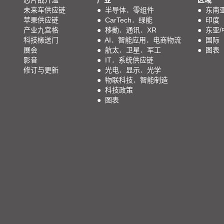
芯片战升温
产业
区域
未来车供应链
●
半导体．零组件
●
东南
苹果供应链
●
CarTech．绿能
●
印度
产业九宫格
●
移動．通讯．XR
●
东亚/
科技椽送门
●
AI．智能应用．电商物流
●
国际
展会
●
航太．卫星．军工
●
图表
影音
●
IT．系统供应链
修订与更新
●
光电．显示．光学
●
物联科技．智能制造
●
科技政策
●
图表