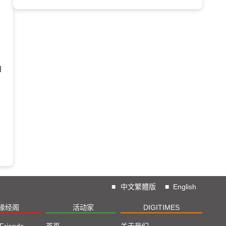
日
■
中文繁體版
■
English
椽经阁
活动家
DIGITIMES