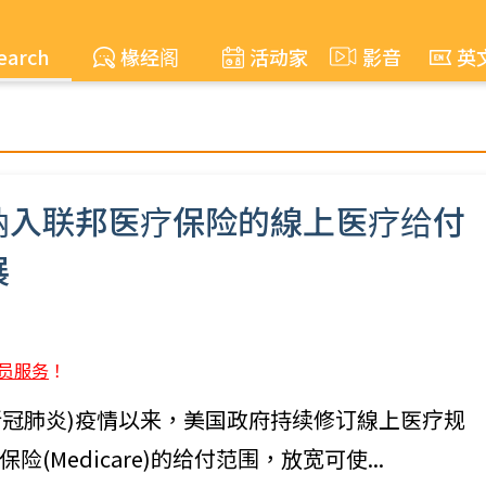
earch
椽经阁
活动家
影音
英
纳入联邦医疗保险的線上医疗给付
展
员服务
！
ID-19(新冠肺炎)疫情以来，美国政府持续修订線上医疗规
Medicare)的给付范围，放宽可使...