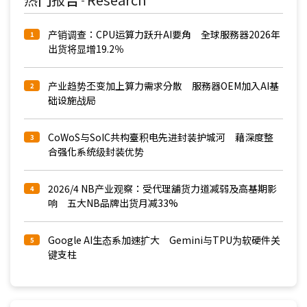
产销调查：CPU运算力跃升AI要角 全球服務器2026年
1
出货将显增19.2％
产业趋势丕变加上算力需求分散 服務器OEM加入AI基
2
础设施战局
CoWoS与SoIC共构臺积电先进封装护城河 藉深度整
3
合强化系统级封装优势
2026/4 NB产业观察：受代理舖货力道减弱及高基期影
4
响 五大NB品牌出货月减33%
Google AI生态系加速扩大 Gemini与TPU为软硬件关
5
键支柱