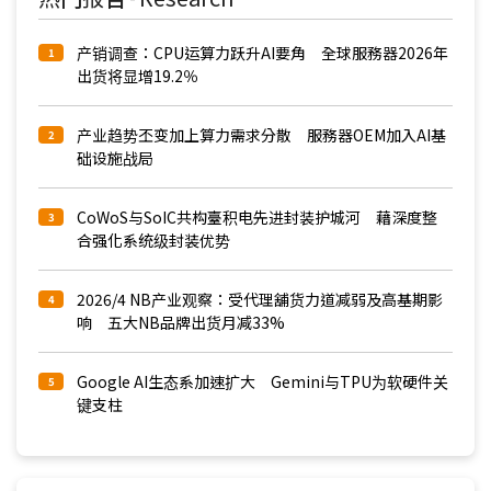
产销调查：CPU运算力跃升AI要角 全球服務器2026年
1
出货将显增19.2％
产业趋势丕变加上算力需求分散 服務器OEM加入AI基
2
础设施战局
CoWoS与SoIC共构臺积电先进封装护城河 藉深度整
3
合强化系统级封装优势
2026/4 NB产业观察：受代理舖货力道减弱及高基期影
4
响 五大NB品牌出货月减33%
Google AI生态系加速扩大 Gemini与TPU为软硬件关
5
键支柱