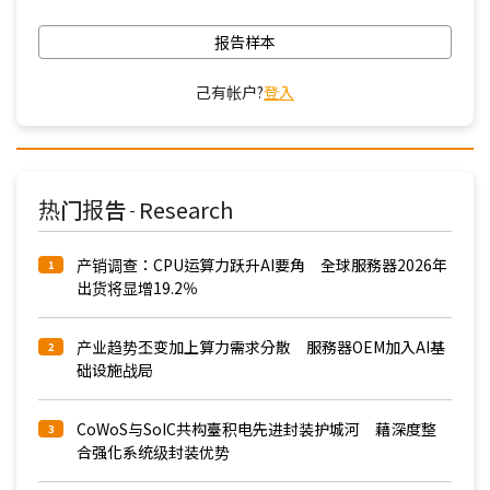
报告样本
己有帐户?
登入
热门报告
Research
-
产销调查：CPU运算力跃升AI要角 全球服務器2026年
1
出货将显增19.2％
产业趋势丕变加上算力需求分散 服務器OEM加入AI基
2
础设施战局
CoWoS与SoIC共构臺积电先进封装护城河 藉深度整
3
合强化系统级封装优势