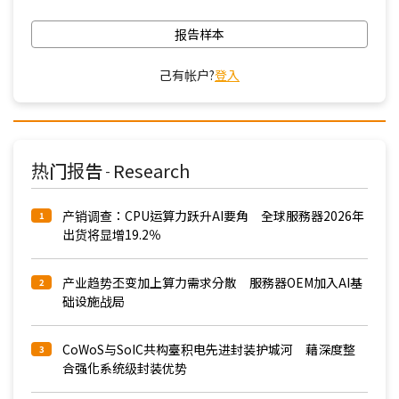
报告样本
己有帐户?
登入
热门报告
Research
-
产销调查：CPU运算力跃升AI要角 全球服務器2026年
1
出货将显增19.2％
产业趋势丕变加上算力需求分散 服務器OEM加入AI基
2
础设施战局
CoWoS与SoIC共构臺积电先进封装护城河 藉深度整
3
合强化系统级封装优势