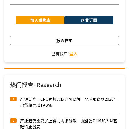
加入購物車
企业订阅
报告样本
己有帐户?
登入
热门报告
Research
-
产销调查：CPU运算力跃升AI要角 全球服務器2026年
1
出货将显增19.2％
产业趋势丕变加上算力需求分散 服務器OEM加入AI基
2
础设施战局