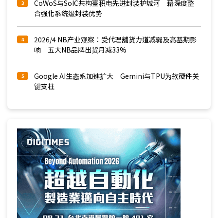
CoWoS与SoIC共构臺积电先进封装护城河 藉深度整
3
合强化系统级封装优势
2026/4 NB产业观察：受代理舖货力道减弱及高基期影
4
响 五大NB品牌出货月减33%
Google AI生态系加速扩大 Gemini与TPU为软硬件关
5
键支柱