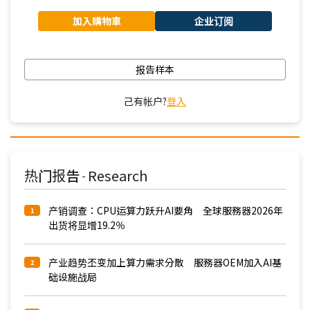
加入購物車
企业订阅
报告样本
己有帐户?
登入
热门报告
Research
-
产销调查：CPU运算力跃升AI要角 全球服務器2026年
1
出货将显增19.2％
产业趋势丕变加上算力需求分散 服務器OEM加入AI基
2
础设施战局