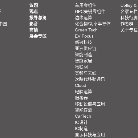
议题
车用零组件
Colley &
亚
观点
HPC关键零组件
名家专栏
报导总览
边缘运算
科技行脚
中国
影音
化合物/功率半导体
作者群
商情
Green Tech
关于专栏
展会专区
EV Focus
新兴科技
亚洲供应链
智能制造
智能家居
物联网
宽频与无线
次時代移動通讯
Cloud
电脑运算
服務器
移動設備与应用
智能穿戴
CarTech
IC设计
IC制造
显示科技与应用