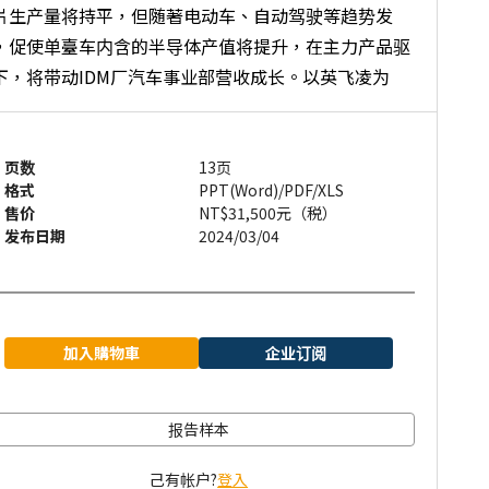
片生产量将持平，但随著电动车、自动驾驶等趋势发
，促使单臺车内含的半导体产值将提升，在主力产品驱
下，将带动IDM厂汽车事业部营收成长。以英飞凌为
，主要受惠于电动车应用及MCU强劲的成长动能，而瑞
主要受益于ADAS产品；因此，上述两家业者预估2024年
车事业部营收将达两位数成长。
页数
13页
格式
PPT(Word)/PDF/XLS
售价
NT$31,500元（税）
发布日期
2024/03/04
加入購物車
企业订阅
报告样本
己有帐户?
登入