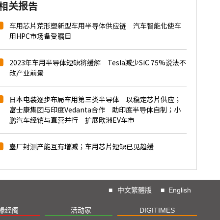
相关报告
车用芯片荒形塑新型车用半导体供应链 汽车智能化使车
用HPC市场备受瞩目
2023年车用半导体短缺将缓解 Tesla减少SiC 75%说法不
改产业前景
日本电装逐步布局车用第三类半导体 以稳定芯片供应；
富士康集团与印度Vedanta合作 助印度半导体自制；小
鹏汽车经销与直营并行 扩展欧洲EV车市
臺厂封测产能互有增减；车用芯片短缺已见趋缓
■
中文繁體版
■
English
椽经阁
活动家
DIGITIMES