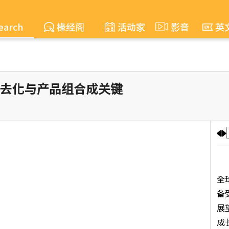
earch
椽经阁
活动家
影音
英
库存去化与产品组合成关键
在
全
备受
展
成