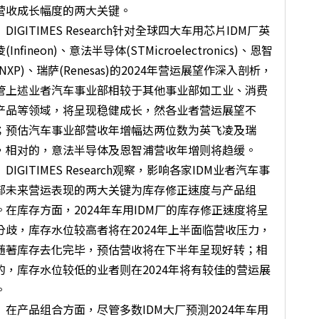
营收成长幅度的两大关键。
IGITIMES Research针对全球四大车用芯片IDM厂英
(Infineon)、意法半导体(STMicroelectronics)、恩智
(NXP)、瑞萨(Renesas)的2024年营运展望作深入剖析，
管上述业者汽车事业部相较于其他事业部如工业、消费
产品等领域，将呈现稳健成长，然各业者营运展望不
；预估汽车事业部营收年增幅达两位数为英飞凌及瑞
，相对的，意法半导体及恩智浦营收年增则将趋缓。
IGITIMES Research观察，影响各家IDM业者汽车事
部未来营运表现的两大关键为库存修正速度与产品组
。在库存方面，2024年车用IDM厂的库存修正速度将呈
分歧，库存水位较高者将在2024年上半面临营收压力，
随著库存去化完毕，预估营收将在下半年呈现好转；相
的，库存水位较低的业者则在2024年将有较佳的营运展
。
产品组合方面，尽管多数IDM大厂预测2024年车用