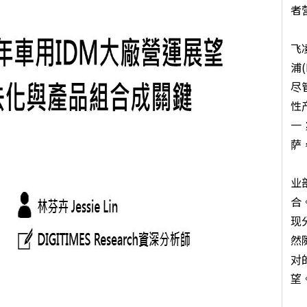
者
D
飞凌
浦
尽
性
一
萨
D
业
合
现
然
对
望
在