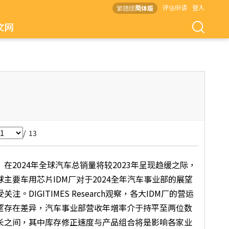
评估申请
登入
繁體版
简体版
文网
/ 13
2024年全球汽车总销量将较2023年呈现趋缓之际，
球主要车用芯片IDM厂对于2024全年汽车事业部的展望
关注。DIGITIMES Research观察，各大IDM厂的营运
望存在差异，汽车事业部营收年增率介于持平至两位数
长之间，其中库存修正速度与产品组合将是影响各家业