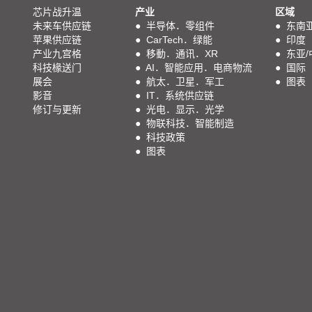
芯片战升温
产业
区域
未来车供应链
●
半导体．零组件
●
东南
苹果供应链
●
CarTech．绿能
●
印度
产业九宫格
●
移動．通讯．XR
●
东亚/
科技椽送门
●
AI．智能应用．电商物流
●
国际
展会
●
航太．卫星．军工
●
图表
影音
●
IT．系统供应链
修订与更新
●
光电．显示．光学
●
物联科技．智能制造
●
科技政策
●
图表