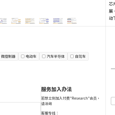
芯
展
动
例
萨
汽
微控制器
电动车
汽车半导体
自驾车
服务加入办法
若想立刻加入付费"Research"会员，
请洽询
客服专线：