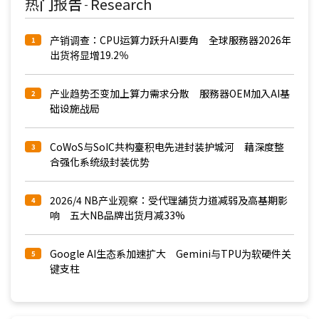
热门报告
Research
-
产销调查：CPU运算力跃升AI要角 全球服務器2026年
1
出货将显增19.2％
产业趋势丕变加上算力需求分散 服務器OEM加入AI基
2
础设施战局
CoWoS与SoIC共构臺积电先进封装护城河 藉深度整
3
合强化系统级封装优势
2026/4 NB产业观察：受代理舖货力道减弱及高基期影
4
响 五大NB品牌出货月减33%
Google AI生态系加速扩大 Gemini与TPU为软硬件关
5
键支柱