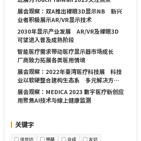
展会观察：双A推出裸眼3D显示NB 新兴
业者积极展示AR/VR显示技术
2030年显示产业发展 AR/VR及裸眼3D
可望进入普及成熟阶段
智能医疗需求带动医疗显示器市场成长
厂商致力拓展各类医用情境
展会观察：2022年臺湾医疗科技展 科技
业以软硬整合建构生态系 多元解决方案
助医疗數字转型
展会观察：MEDICA 2023 數字医疗新创应
用聚焦AI技术与線上健康监测
关键字
佳世达
明基
业成
友达