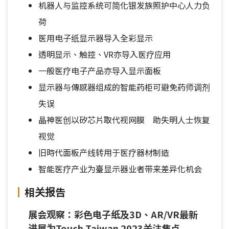
机器人与监控系统可简化银发族照护中心人力负
荷
医用电子纸显示器导入全彩显示
透明显示、触控、VR亦导入医疗应用
一般医疗电子产品亦导入显示面板
显示器与傳感器组成的智能药柜可避免药师调剂
失误
晶神医创以矽芯片取代视网膜 助失明人士恢复
视觉
旧時代面板产线转用于医疗器材制造
智能医疗产业为臺显示器业者带来差异化机会
相关报告
展会观察：彩色电子纸及3D、AR/VR最新
进展为Touch Taiwan 2023关注焦点