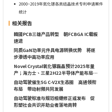
2000~2019年氮化镓各类结晶技术专利申请案件
统计
相关报告
韓國PCB三雄产品转型 朝FCBGA IC载板
速进
同质GaN功率元件具电源转换优势 将逐
步渗透中高功率应用
Novel Crystal氧化镓磊晶预计2025年量
产；海力士、三星2H22半导体产能布局拟
转保守；自动驾驶需求增 速腾聚创激光
自动驾驶催生5G C-V2X生态圈 高通领衔
雷達订单10倍成长
布局 带动射频共同发展
自动驾驶标准与规范相继修正或发布 促
形塑社会共识并助业者落地商转