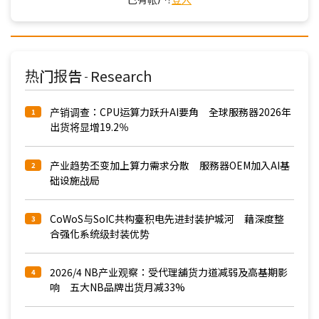
热门报告
Research
-
产销调查：CPU运算力跃升AI要角 全球服務器2026年
1
出货将显增19.2％
产业趋势丕变加上算力需求分散 服務器OEM加入AI基
2
础设施战局
CoWoS与SoIC共构臺积电先进封装护城河 藉深度整
3
合强化系统级封装优势
2026/4 NB产业观察：受代理舖货力道减弱及高基期影
4
响 五大NB品牌出货月减33%