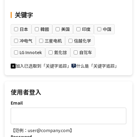
关键字
日本
韓國
美国
印度
中国
冲电气
三星电机
信越化学
LG Innotek
氮化镓
自驾车
加入已选取到「关键字追踪」
什么是「关键字追踪」
使用者登入
Email
【范例：user@company.com】
Password