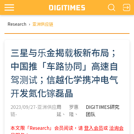
Research
›
亚洲供应链
三星与乐金揭载板新布局；
中国推「车路协同」高速自
驾测试；信越化学携冲电气
开发氮化镓磊晶
2023/09/27-亚洲供应
周
罗惠
DIGITIMES研究
链-
延
隆
团队
本文限「Research」会员阅读，请
登入会员
或
洽询会