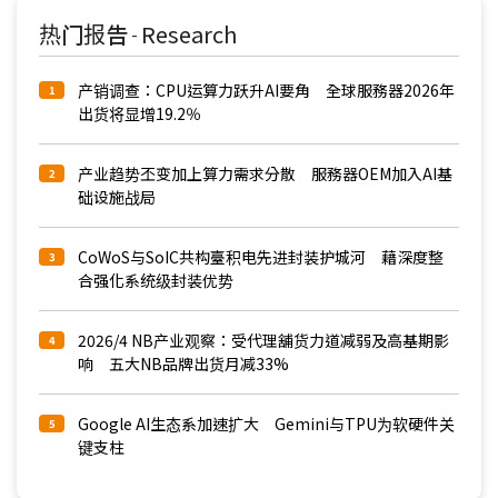
热门报告
Research
-
产销调查：CPU运算力跃升AI要角 全球服務器2026年
1
出货将显增19.2％
产业趋势丕变加上算力需求分散 服務器OEM加入AI基
2
础设施战局
CoWoS与SoIC共构臺积电先进封装护城河 藉深度整
3
合强化系统级封装优势
2026/4 NB产业观察：受代理舖货力道减弱及高基期影
4
响 五大NB品牌出货月减33%
Google AI生态系加速扩大 Gemini与TPU为软硬件关
5
键支柱