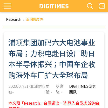
Research
›
亚洲供应链
浦项集团加码六大电池事业
布局；力积电赴日设厂助日
本半导体振兴；中国车企收
购海外车厂扩大全球布局
2023/07/21-亚洲供应
周
罗惠
DIGITIMES研究
链-
延
隆
团队
本文限「Research」会员阅读，请
登入会员
或
洽询会