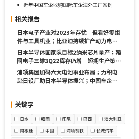
近年中国车企收购国际车企海外工厂案例
相关报告
日本电子产业对2023年存忧 但看好零组
件与工具机业；比亚迪持续扩产动力电
池；现代汽车首度中东设组装厂
日本半导体国家队目标2納米芯片量产；韓
國电子三雄3Q22库存仍增 短期生产策略
或有异同；中国电池业者续获外资车企订
浦项集团加码六大电池事业布局；力积电
单
赴日设厂助日本半导体振兴；中国车企收
购海外车厂扩大全球布局
关键字
日本
韓國
印尼
巴西
澳大利亞
阿根廷
中国
浦项钢铁
长城汽车