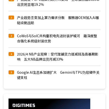
出货将显增19.2％
产业趋势丕变加上算力需求分散 服務器OEM加入AI基
2
础设施战局
CoWoS与SoIC共构臺积电先进封装护城河 藉深度整
3
合强化系统级封装优势
2026/4 NB产业观察：受代理舖货力道减弱及高基期影
4
响 五大NB品牌出货月减33%
Google AI生态系加速扩大 Gemini与TPU为软硬件关
5
键支柱