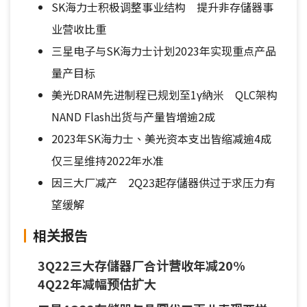
SK海力士积极调整事业结构 提升非存儲器事
业营收比重
三星电子与SK海力士计划2023年实现重点产品
量产目标
美光DRAM先进制程已规划至1γ納米 QLC架构
NAND Flash出货与产量皆增逾2成
2023年SK海力士、美光资本支出皆缩减逾4成
仅三星维持2022年水准
因三大厂减产 2Q23起存儲器供过于求压力有
望缓解
相关报告
3Q22三大存儲器厂合计营收年减20%
4Q22年减幅预估扩大