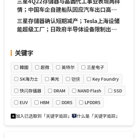
三星4Q22存儲器与晶圆代工事业表现两样
情；中国车企自建船队因应汽车出口高度
成长
三星存儲器确认短期减产；Tesla上海设储
能超级工厂；日政府半导体设备限制出口
清单出炉
关键字
韓國
超微
英特尔
三星电子
SK海力士
美光
铠侠
Key Foundry
快闪存儲器
DRAM
NAND Flash
SSD
EUV
HBM
DDR5
LPDDR5
加入已选取到「关键字追踪」
什么是「关键字追踪」