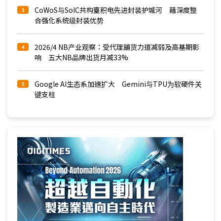
CoWoS与SoIC共构臺积电先进封装护城河 藉深度整
3
合强化系统级封装优势
2026/4 NB产业观察：受代理舖货力道减弱及高基期影
4
响 五大NB品牌出货月减33%
Google AI生态系加速扩大 Gemini与TPU为软硬件关
5
键支柱