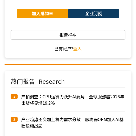
加入購物車
企业订阅
报告样本
己有帐户?
登入
热门报告
Research
-
产销调查：CPU运算力跃升AI要角 全球服務器2026年
1
出货将显增19.2％
产业趋势丕变加上算力需求分散 服務器OEM加入AI基
2
础设施战局