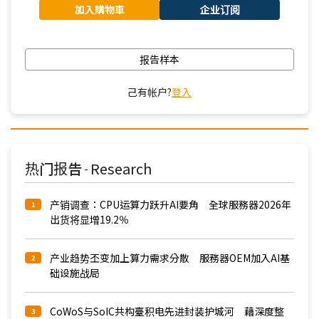
加入購物車
企业订阅
报告样本
己有帐户?
登入
热门报告
Research
-
产销调查：CPU运算力跃升AI要角 全球服務器2026年
1
出货将显增19.2％
产业趋势丕变加上算力需求分散 服務器OEM加入AI基
2
础设施战局
CoWoS与SoIC共构臺积电先进封装护城河 藉深度整
3