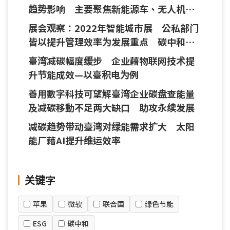
趋势影响 主要聚焦新能源车、无人机、
教育科技
展会观察：2022年智能城市展 公私部门
皆以提升管理效率为发展重点 碳中和与
永续治理带动多元应用
臺湾减碳幅度缓步 企业藉物联网技术提
升节能成效—以臺积电为例
善用數字科技可望解臺湾企业碳盘查能量
及减碳移動不足两大缺口 助攻永续发展
减碳趋势带动臺湾对绿能需求扩大 太阳
能厂藉AI提升维运效率
关键字
苹果
微软
联合国
绿色节能
ESG
碳中和