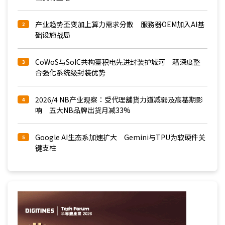
产业趋势丕变加上算力需求分散 服務器OEM加入AI基
2
础设施战局
CoWoS与SoIC共构臺积电先进封装护城河 藉深度整
3
合强化系统级封装优势
2026/4 NB产业观察：受代理舖货力道减弱及高基期影
4
响 五大NB品牌出货月减33%
Google AI生态系加速扩大 Gemini与TPU为软硬件关
5
键支柱