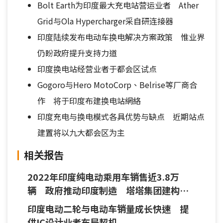
Bolt Earth为印度最大充电站营运业者 Ather
Grid与Ola Hypercharger采自研连接器
印度陆续发布电动车换电解决方案政策 惟业界
仍盼政府提升支持力道
印度换电站经营业者于都会区试点
Gogoro与Hero MotoCorp、Belrise等厂商合
作 将于印度布建换电站網絡
印度充电与换电模式各具优势与缺点 近期站点
建置将以九大都会区为主
相关报告
2022年印度纯电动乘用车销售近3.8万
辆 政府推动印度制造 塔塔集团建构生
态系
印度电动二轮与电动车销量成长快速 提
供IC设计业者布局契机