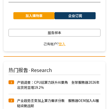
加入購物車
企业订阅
报告样本
己有帐户?
登入
热门报告
Research
-
产销调查：CPU运算力跃升AI要角 全球服務器2026年
1
出货将显增19.2％
产业趋势丕变加上算力需求分散 服務器OEM加入AI基
2
础设施战局