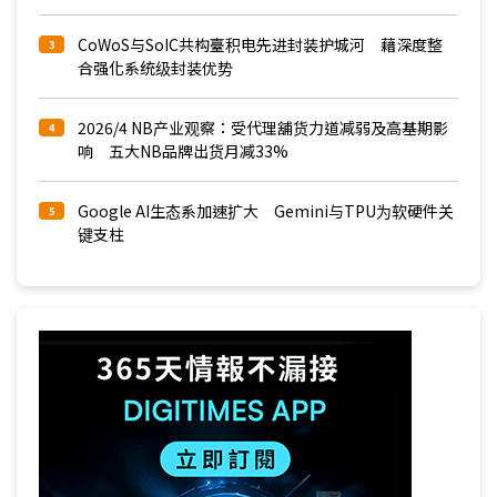
CoWoS与SoIC共构臺积电先进封装护城河 藉深度整
3
合强化系统级封装优势
2026/4 NB产业观察：受代理舖货力道减弱及高基期影
4
响 五大NB品牌出货月减33%
Google AI生态系加速扩大 Gemini与TPU为软硬件关
5
键支柱