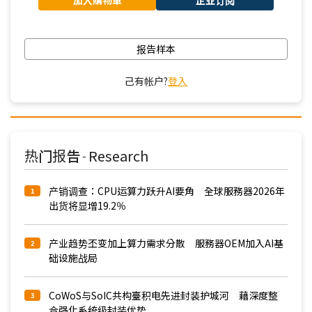
加入購物車
企业订阅
报告样本
己有帐户?
登入
热门报告
Research
-
产销调查：CPU运算力跃升AI要角 全球服務器2026年
1
出货将显增19.2％
产业趋势丕变加上算力需求分散 服務器OEM加入AI基
2
础设施战局
CoWoS与SoIC共构臺积电先进封装护城河 藉深度整
3
合强化系统级封装优势