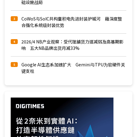
础设施战局
CoWoS与SoIC共构臺积电先进封装护城河 藉深度整
3
合强化系统级封装优势
2026/4 NB产业观察：受代理舖货力道减弱及高基期影
4
响 五大NB品牌出货月减33%
Google AI生态系加速扩大 Gemini与TPU为软硬件关
5
键支柱