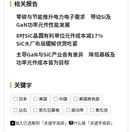
相关报告
零碳与节能推升电力电子需求 带动Si及
GaN功率元件性能发展
8吋SiC晶圆有利单位元件成本减17%
SiC大厂布局缓解供货吃紧
主导GaN与SiC产业各有差异 降低基板及
功率元件成本皆为目标
关键字
日本
美国
中国
美国商务部
钻石
氮化铝基板
高功率
氧化镓
加入已选取到「关键字追踪」
什么是「关键字追踪」