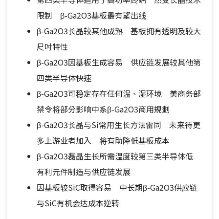
限制 β-Ga2O3基板最有望出线
β-Ga2O3长晶较其他成熟 基板拥有透明及较大
尺吋特性
β-Ga2O3因基板生成容易 供应链发展较其他第
四类半导体快速
β-Ga2O3可稳定存在任何温、湿环境 美商务部
禁令将部分影响中系β-Ga2O3商用規劃
β-Ga2O3长晶与Si常用生长方法雷同 未来待更
多上游业者加入 将有助降低基板成本
β-Ga2O3磊晶生长所需温度较第三类半导体低
有利元件制造与供应链发展
因基板较SiC取得容易 中长期β-Ga2O3供应链
与SiC有机会达成本逆转