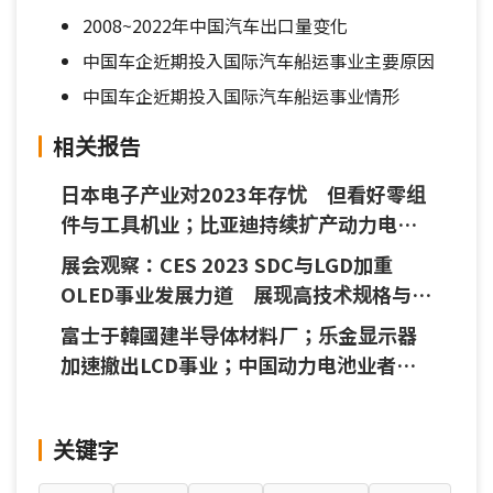
2008~2022年中国汽车出口量变化
中国车企近期投入国际汽车船运事业主要原因
中国车企近期投入国际汽车船运事业情形
相关报告
日本电子产业对2023年存忧 但看好零组
件与工具机业；比亚迪持续扩产动力电
池；现代汽车首度中东设组装厂
展会观察：CES 2023 SDC与LGD加重
OLED事业发展力道 展现高技术规格与多
元应用
富士于韓國建半导体材料厂；乐金显示器
加速撤出LCD事业；中国动力电池业者积
极投入储能事业
关键字