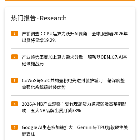
热门报告
Research
-
产销调查：CPU运算力跃升AI要角 全球服務器2026年
1
出货将显增19.2％
产业趋势丕变加上算力需求分散 服務器OEM加入AI基
2
础设施战局
CoWoS与SoIC共构臺积电先进封装护城河 藉深度整
3
合强化系统级封装优势
2026/4 NB产业观察：受代理舖货力道减弱及高基期影
4
响 五大NB品牌出货月减33%
Google AI生态系加速扩大 Gemini与TPU为软硬件关
5
键支柱