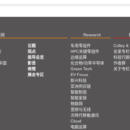
技网
Research
议题
车用零组件
Colley &
亚
观点
HPC关键零组件
名家专栏
报导总览
边缘运算
科技行脚
中国
影音
化合物/功率半导体
作者群
商情
Green Tech
关于专栏
展会专区
EV Focus
新兴科技
亚洲供应链
智能制造
智能家居
物联网
宽频与无线
次時代移動通讯
Cloud
电脑运算