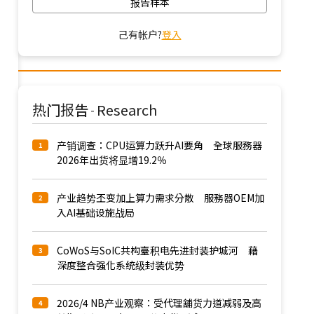
报告样本
己有帐户?
登入
热门报告
Research
-
产销调查：CPU运算力跃升AI要角 全球服務器
1
2026年出货将显增19.2％
产业趋势丕变加上算力需求分散 服務器OEM加
2
入AI基础设施战局
CoWoS与SoIC共构臺积电先进封装护城河 藉
3
深度整合强化系统级封装优势
2026/4 NB产业观察：受代理舖货力道减弱及高
4