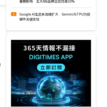
基期影响 五大NB品牌出货月减33%
Google AI生态系加速扩大 Gemini与TPU为软
5
硬件关键支柱
请
日