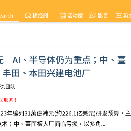
earch
椽经阁
活动家
影音
英
元 AI、半导体仍为重点；中、臺
；丰田、本田兴建电池厂
S研究团队
员服务
！
年编列31萬億韩元(约226.1亿美元)研发预算，主
技术；中、臺面板大厂面临亏损，以多角...