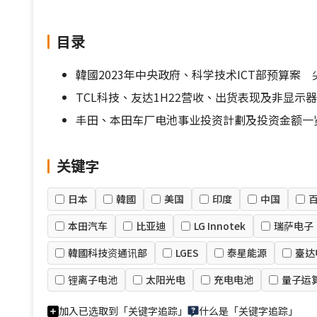
目录
韓國2023年中央政府、科学技术ICT部预算案
TCL科技、友达1H22营收、出货表现及非显示
丰田、本田车厂电池事业投资計劃及投资金额一
关键字
日本
韓國
美国
印度
中国
本田汽车
比亚迪
LG Innotek
瑞萨电子
韓國科技资通讯部
LGES
泰星能源
臺达
锂离子电池
太阳光电
充电电池
量子运
加入已选取到「关键字追踪」
什么是「关键字追踪」