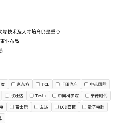
 尖端技术及人才培育仍是重心
器事业布局
览
百度
京东方
TCL
丰田汽车
中芯国际
欣旺达
Tesla
中国科学院
宁德时代
电
富士康
友达
LCD面板
量子电脑
算