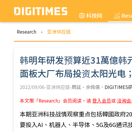
科技网
Res
Research
›
亚洲供应链
韩明年研发预算近31萬億韩
面板大厂布局投资太阳光电
2022/09/06-亚洲供应链-
周延
余佩儒
DIGITIME
本文限「Research」会员阅读，请
登入会员
或
洽询会
本期亚洲科技战情观察重点包括韓國政府2023
要投入AI、机器人、半导体、5G及6G通讯