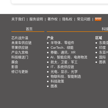
关于我们
服务说明
著作权
隐私权
常见问题
|
|
|
|
|
首页
科
芯片战升温
产业
区域
未来车供应链
●
半导体．零组件
●
东南
苹果供应链
●
CarTech．绿能
●
印度
产业九宫格
●
移動．通讯．XR
●
东亚/
科技椽送门
●
AI．智能应用．电商物流
●
国际
展会
●
航太．卫星．军工
●
图表
影音
●
IT．系统供应链
修订与更新
●
光电．显示．光学
●
物联科技．智能制造
●
科技政策
●
图表