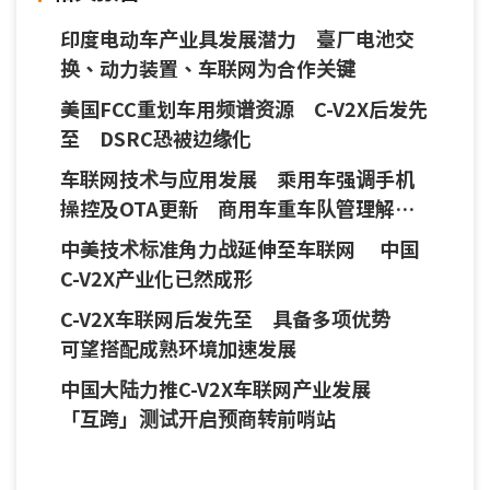
印度电动车产业具发展潜力 臺厂电池交
换、动力装置、车联网为合作关键
美国FCC重划车用频谱资源 C-V2X后发先
至 DSRC恐被边缘化
车联网技术与应用发展 乘用车强调手机
操控及OTA更新 商用车重车队管理解决
业主痛点
中美技术标准角力战延伸至车联网 中国
C-V2X产业化已然成形
C-V2X车联网后发先至 具备多项优势
可望搭配成熟环境加速发展
中国大陆力推C-V2X车联网产业发展
「互跨」测试开启预商转前哨站