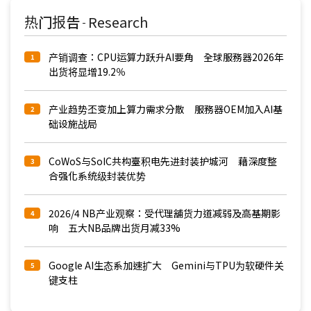
热门报告
Research
-
产销调查：CPU运算力跃升AI要角 全球服務器2026年
1
出货将显增19.2％
产业趋势丕变加上算力需求分散 服務器OEM加入AI基
2
础设施战局
CoWoS与SoIC共构臺积电先进封装护城河 藉深度整
3
合强化系统级封装优势
2026/4 NB产业观察：受代理舖货力道减弱及高基期影
4
响 五大NB品牌出货月减33%
Google AI生态系加速扩大 Gemini与TPU为软硬件关
5
键支柱