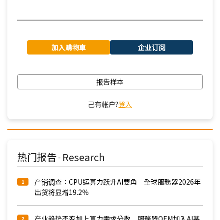
加入購物車
企业订阅
报告样本
己有帐户?
登入
热门报告
Research
-
产销调查：CPU运算力跃升AI要角 全球服務器2026年
1
出货将显增19.2％
产业趋势丕变加上算力需求分散 服務器OEM加入AI基
2