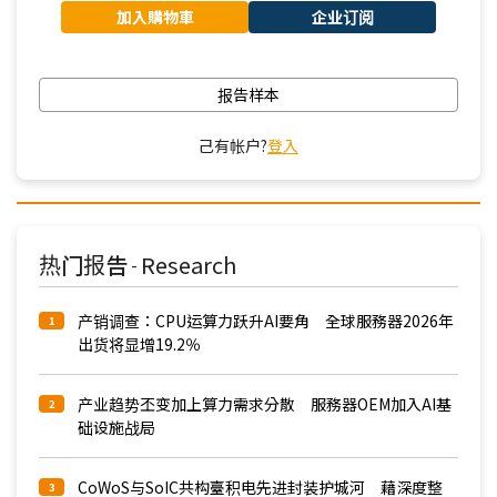
加入購物車
企业订阅
报告样本
己有帐户?
登入
热门报告
Research
-
产销调查：CPU运算力跃升AI要角 全球服務器2026年
1
出货将显增19.2％
产业趋势丕变加上算力需求分散 服務器OEM加入AI基
2
础设施战局
CoWoS与SoIC共构臺积电先进封装护城河 藉深度整
3