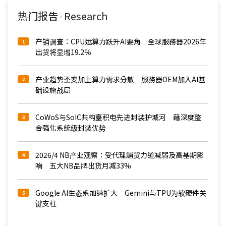
热门报告
Research
-
产销调查：CPU运算力跃升AI要角 全球服務器2026年
1
出货将显增19.2％
产业趋势丕变加上算力需求分散 服務器OEM加入AI基
2
础设施战局
CoWoS与SoIC共构臺积电先进封装护城河 藉深度整
3
合强化系统级封装优势
2026/4 NB产业观察：受代理舖货力道减弱及高基期影
4
响 五大NB品牌出货月减33%
Google AI生态系加速扩大 Gemini与TPU为软硬件关
5
键支柱