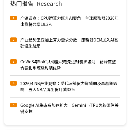
热门报告
Research
-
产销调查：CPU运算力跃升AI要角 全球服務器2026年
1
出货将显增19.2％
产业趋势丕变加上算力需求分散 服務器OEM加入AI基
2
础设施战局
CoWoS与SoIC共构臺积电先进封装护城河 藉深度整
3
合强化系统级封装优势
2026/4 NB产业观察：受代理舖货力道减弱及高基期影
4
响 五大NB品牌出货月减33%
Google AI生态系加速扩大 Gemini与TPU为软硬件关
5
键支柱