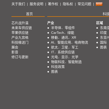
关于我们
服务说明
著作权
隐私权
常见问题
|
|
|
|
|
首页
科
芯片战升温
产业
区域
未来车供应链
●
半导体．零组件
●
东南
苹果供应链
●
CarTech．绿能
●
印度
产业九宫格
●
移動．通讯．XR
●
东亚/
科技椽送门
●
AI．智能应用．电商物流
●
国际
展会
●
航太．卫星．军工
●
图表
影音
●
IT．系统供应链
修订与更新
●
光电．显示．光学
●
物联科技．智能制造
●
科技政策
●
图表