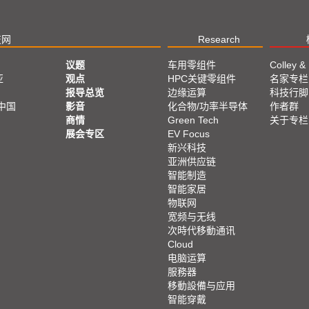
技网
Research
议题
车用零组件
Colley &
亚
观点
HPC关键零组件
名家专栏
报导总览
边缘运算
科技行脚
中国
影音
化合物/功率半导体
作者群
商情
Green Tech
关于专栏
展会专区
EV Focus
新兴科技
亚洲供应链
智能制造
智能家居
物联网
宽频与无线
次時代移動通讯
Cloud
电脑运算
服務器
移動設備与应用
智能穿戴