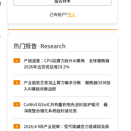
报告样本
动
己有帐户?
登入
现
热门报告
Research
-
产销调查：CPU运算力跃升AI要角 全球服務器
1
2026年出货将显增19.2％
产业趋势丕变加上算力需求分散 服務器OEM加
2
入AI基础设施战局
CoWoS与SoIC共构臺积电先进封装护城河 藉
3
深度整合强化系统级封装优势
2026/4 NB产业观察：受代理舖货力道减弱及高
4