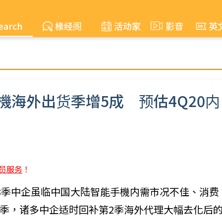
earch
椽经阁
活动家
影音
英
機海外出货季增5成 预估4Q20内
员服务
！
020年第3季中企虽临中国大陆智能手機内需市况不佳、消费
季，诸多中企适时回补第2季海外代理大幅去化后