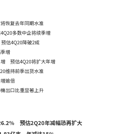
出货将恢复去年同期水准
4Q20多数中企将续季增
预估4Q20降破2成
幅季增
增 预估4Q20将扩大年增
Q20维持前季出货水准
季增逾倍
手機出口比重显著上升
6.2% 预估2Q20年减幅恐再扩大
.83亿支 年减达15%