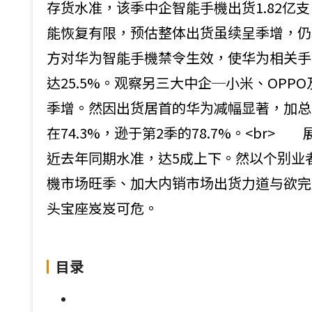
存货水准，该季中企智能手機出货1.82亿支
能恢复有限，预估整体出货虽续呈季增，仍难
方对华为智能手機禁令生效，使华为相关手
达25.5%。观察另三大中企─小米、OPP
季增。然因出货居首的华为减幅显著，加总
在74.3%，逊于第2季的78.7%。<br
近去年同期水准，达5成上下。然以个别业者
機市场旺季、加大内销市场出货力道与欲完
头宝座岌岌可危。
目录