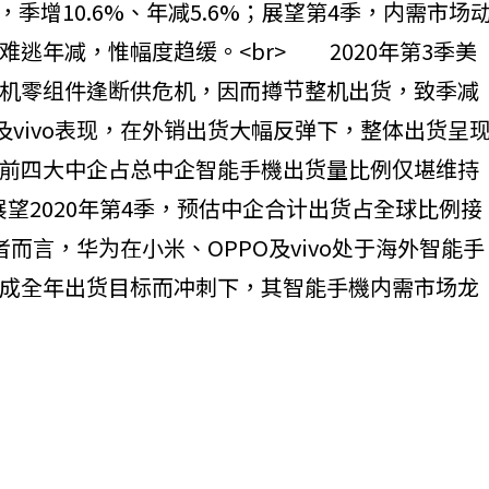
，季增10.6%、年减5.6%；展望第4季，内需市场
逃年减，惟幅度趋缓。<br> 2020年第3季美
机零组件逢断供危机，因而撙节整机出货，致季减
O及vivo表现，在外销出货大幅反弹下，整体出货呈
前四大中企占总中企智能手機出货量比例仅堪维持
> 展望2020年第4季，预估中企合计出货占全球比例接
而言，华为在小米、OPPO及vivo处于海外智能手
成全年出货目标而冲刺下，其智能手機内需市场龙