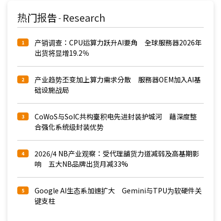
热门报告
Research
-
产销调查：CPU运算力跃升AI要角 全球服務器2026年
1
出货将显增19.2％
产业趋势丕变加上算力需求分散 服務器OEM加入AI基
2
础设施战局
CoWoS与SoIC共构臺积电先进封装护城河 藉深度整
3
合强化系统级封装优势
2026/4 NB产业观察：受代理舖货力道减弱及高基期影
4
响 五大NB品牌出货月减33%
Google AI生态系加速扩大 Gemini与TPU为软硬件关
5
键支柱