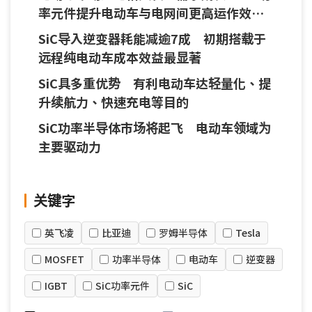
率元件提升电动车与电网间更高运作效
率 具快速充电及延长续航力优势
SiC导入逆变器耗能减逾7成 初期搭载于
远程纯电动车成本效益最显著
SiC具多重优势 有利电动车达轻量化、提
升续航力、快速充电等目的
SiC功率半导体市场将起飞 电动车领域为
主要驱动力
关键字
英飞凌
比亚迪
罗姆半导体
Tesla
MOSFET
功率半导体
电动车
逆变器
IGBT
SiC功率元件
SiC