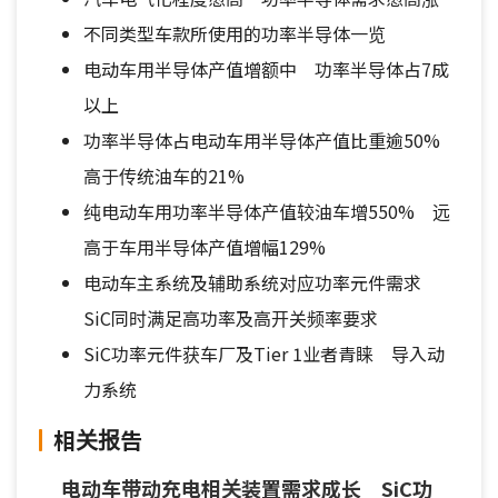
不同类型车款所使用的功率半导体一览
电动车用半导体产值增额中 功率半导体占7成
以上
功率半导体占电动车用半导体产值比重逾50%
高于传统油车的21%
纯电动车用功率半导体产值较油车增550% 远
高于车用半导体产值增幅129%
电动车主系统及辅助系统对应功率元件需求
SiC同时满足高功率及高开关频率要求
SiC功率元件获车厂及Tier 1业者青睐 导入动
力系统
相关报告
电动车带动充电相关装置需求成长 SiC功