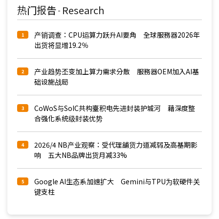
热门报告
Research
-
产销调查：CPU运算力跃升AI要角 全球服務器2026年
1
出货将显增19.2％
产业趋势丕变加上算力需求分散 服務器OEM加入AI基
2
础设施战局
CoWoS与SoIC共构臺积电先进封装护城河 藉深度整
3
合强化系统级封装优势
2026/4 NB产业观察：受代理舖货力道减弱及高基期影
4
响 五大NB品牌出货月减33%
Google AI生态系加速扩大 Gemini与TPU为软硬件关
5
键支柱