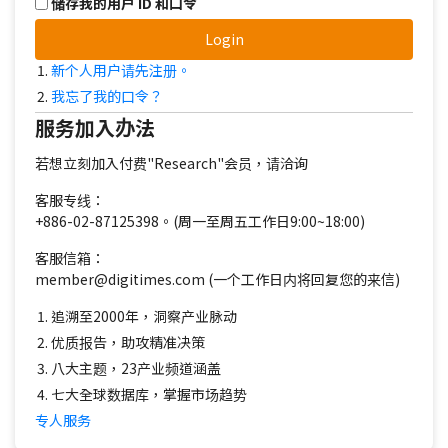
储存我的用户 ID 和口令
Login
新个人用户请先注册。
我忘了我的口令？
服务加入办法
若想立刻加入付费"Research"会员，请洽询
客服专线：
+886-02-87125398。(周一至周五工作日9:00~18:00)
客服信箱：
member@digitimes.com (一个工作日内将回复您的来信)
追溯至2000年，洞察产业脉动
优质报告，助攻精准决策
八大主题，23产业频道涵盖
七大全球数据库，掌握市场趋势
专人服务