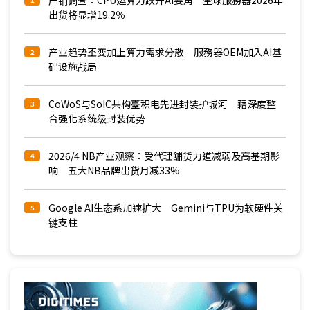
产销调查：CPU运算力跃升AI要角 全球服務器2026年
1
出货将显增19.2％
产业趋势丕变加上算力需求分散 服務器OEM加入AI基
2
础设施战局
CoWoS与SoIC共构臺积电先进封装护城河 藉深度整
3
合强化系统级封装优势
2026/4 NB产业观察：受代理舖货力道减弱及高基期影
4
响 五大NB品牌出货月减33%
Google AI生态系加速扩大 Gemini与TPU为软硬件关
5
键支柱