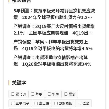
5年预测：教育平板光环减弱且换机效应减
缓 2024年全球平板电脑出货力守1.2亿
臺
产销调查：3Q19臺厂大尺吋面板出货季增
2.1% 主因平板应用表现佳 4Q19出货
估微增0.9%
产销调查：苹果、非苹平板出货双双上
扬 4Q19全球平板电脑出货将年增4.5%
产销调查：出货淡季与疫情影响产出延
迟 1Q20全球平板电脑出货将季减34%
关键字
亚马逊
苹果
华为
联想
三星电子
富士康
龙旗控股
仁宝