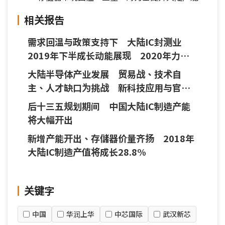
相关报告
需求回温与政策支持下 大陆IC封测业
2019年下半成长动能展现 2020年力道
可望增强
大陆半导体产业发展 贸易战、技术自
主、人才缺口为挑战 新科技应用与官方
支持添动能
后十三五规划期间 中国大陆IC制造产能
将大幅开出
新增产能开出、存儲器价量齐扬 2018年
大陆IC制造产值将成长28.8%
关键字
中国
华润上华
中芯国际
武汉新芯