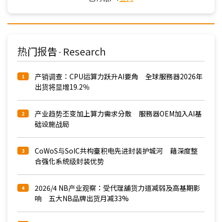
热门报告
Research
-
产销调查：CPU运算力跃升AI要角 全球服務器2026年
1
出货将显增19.2％
产业趋势丕变加上算力需求分散 服務器OEM加入AI基
2
础设施战局
CoWoS与SoIC共构臺积电先进封装护城河 藉深度整
3
合强化系统级封装优势
2026/4 NB产业观察：受代理舖货力道减弱及高基期影
4
响 五大NB品牌出货月减33%