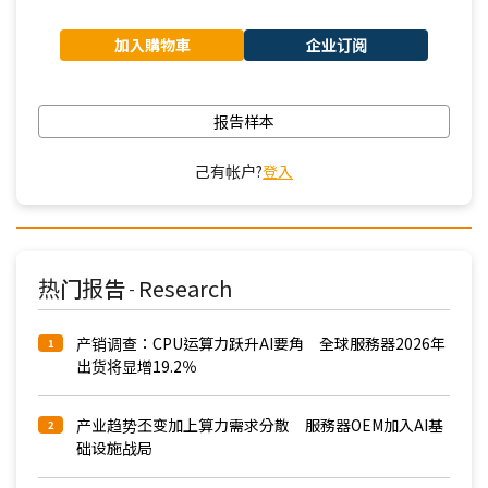
加入購物車
企业订阅
报告样本
己有帐户?
登入
热门报告
Research
-
产销调查：CPU运算力跃升AI要角 全球服務器2026年
1
出货将显增19.2％
产业趋势丕变加上算力需求分散 服務器OEM加入AI基
2
础设施战局