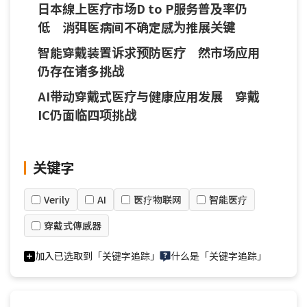
与专业分工模式
日本線上医疗市场D to P服务普及率仍
低 消弭医病间不确定感为推展关键
智能穿戴装置诉求预防医疗 然市场应用
仍存在诸多挑战
AI带动穿戴式医疗与健康应用发展 穿戴
IC仍面临四项挑战
关键字
Verily
AI
医疗物联网
智能医疗
穿戴式傳感器
加入已选取到「关键字追踪」
什么是「关键字追踪」