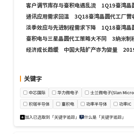
客户调节库存与臺积电遇乱流 1Q19臺湾晶圆
通讯应用需求回温 3Q18臺湾晶圆代工厂营收
淡季效应与先进制程需求下降 1Q18臺湾晶
臺积电与三星晶圆代工策略大不同 3納米制
经济成长趋缓 中国大陆扩产亦为變量 201
关键字
中芯国际
华力微电子
士兰微电子(Slan Microe
积塔半导体
臺积电
功率半导体
功率IC
加入已选取到「关键字追踪」
什么是「关键字追踪」