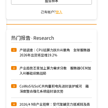
报告样本
己有帐户?
登入
热门报告
Research
-
产销调查：CPU运算力跃升AI要角 全球服務器
1
2026年出货将显增19.2％
产业趋势丕变加上算力需求分散 服務器OEM加
2
入AI基础设施战局
CoWoS与SoIC共构臺积电先进封装护城河 藉
3
深度整合强化系统级封装优势
2026/4 NB产业观察：受代理舖货力道减弱及高
4