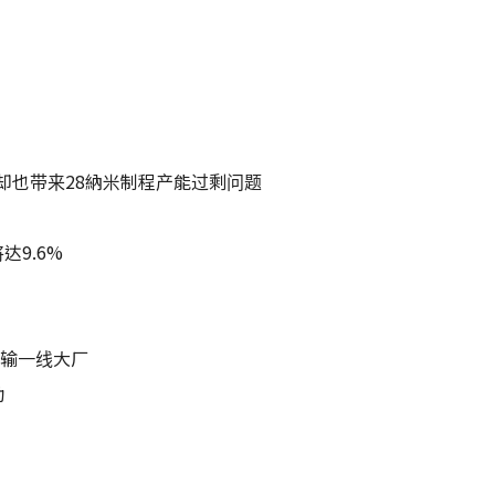
却也带来28納米制程产能过剩问题
达9.6%
不输一线大厂
动