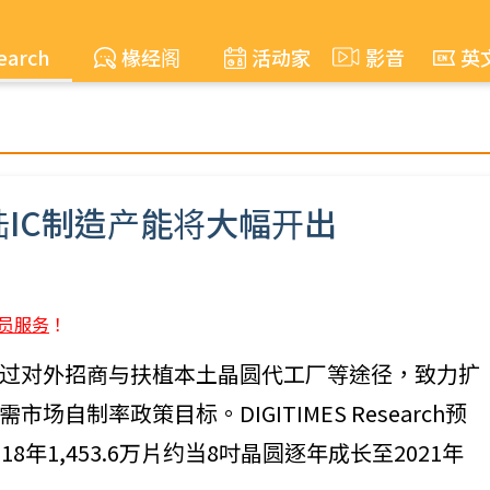
earch
椽经阁
活动家
影音
英
IC制造产能将大幅开出
员服务
！
过对外招商与扶植本土晶圆代工厂等途径，致力扩
制率政策目标。DIGITIMES Research预
年1,453.6万片约当8吋晶圆逐年成长至2021年