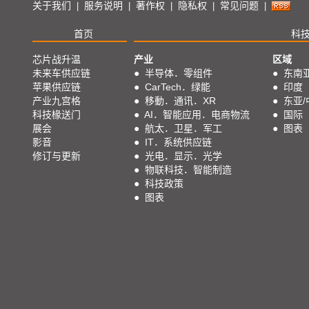
关于我们
服务说明
著作权
隐私权
常见问题
|
|
|
|
|
首页
科
芯片战升温
产业
区域
未来车供应链
●
半导体．零组件
●
东南
苹果供应链
●
CarTech．绿能
●
印度
产业九宫格
●
移動．通讯．XR
●
东亚/
科技椽送门
●
AI．智能应用．电商物流
●
国际
展会
●
航太．卫星．军工
●
图表
影音
●
IT．系统供应链
修订与更新
●
光电．显示．光学
●
物联科技．智能制造
●
科技政策
●
图表