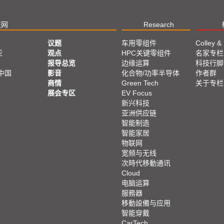
技网
Research
议题
车用零组件
Colley &
亚
观点
HPC关键零组件
名家专栏
报导总览
边缘运算
科技行脚
中国
影音
化合物/功率半导体
作者群
商情
Green Tech
关于专栏
展会专区
EV Focus
新兴科技
亚洲供应链
智能制造
智能家居
物联网
宽频与无线
次時代移動通讯
Cloud
电脑运算
服務器
移動設備与应用
智能穿戴
CarTech