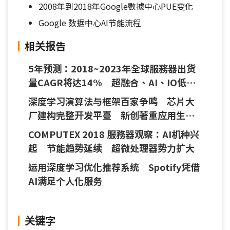
2008年到2018年Google數據中心PUE变化
Google 数据中心AI节能流程
相关报告
5年预测：2018~2023年全球服務器出货
量CAGR将达14% 超融合、AI、IO低延
迟与网速提升蔚为趋势
深度学习演算法与框架百家争鸣 芯片大
厂建构完整开发平臺 新创著重应用生态
系建构
COMPUTEX 2018 服務器观察：AI机种兴
起 节能趋势延续 超微处理器势力扩大
运用深度学习优化推荐系统 Spotify凭借
AI满足个人化服务
关键字