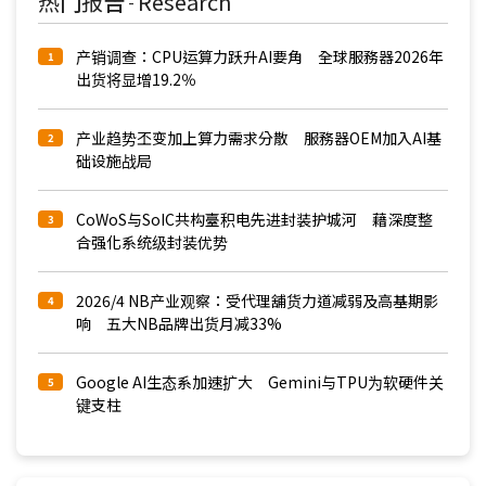
热门报告
Research
-
产销调查：CPU运算力跃升AI要角 全球服務器2026年
1
出货将显增19.2％
产业趋势丕变加上算力需求分散 服務器OEM加入AI基
2
础设施战局
CoWoS与SoIC共构臺积电先进封装护城河 藉深度整
3
合强化系统级封装优势
2026/4 NB产业观察：受代理舖货力道减弱及高基期影
4
响 五大NB品牌出货月减33%
Google AI生态系加速扩大 Gemini与TPU为软硬件关
5
键支柱