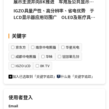
展示主流并向8K推进 车用及公共显示应
用亦发展迅速
IGZO具量产性、高分辨率、省电优势 于
LCD显示器应用范围广 OLED及医疗具发
展机会
关键字
京东方
南京中电熊猫
华星光电
成都中电熊猫
华映
铟镓氧化锌
IGZO LCD
8K TV
加入已选取到「关键字追踪」
什么是「关键字追踪」
使用者登入
Email