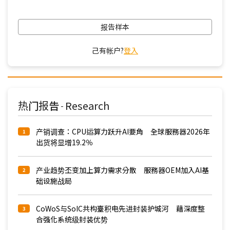
报告样本
己有帐户?
登入
热门报告
Research
-
产销调查：CPU运算力跃升AI要角 全球服務器2026年
1
出货将显增19.2％
产业趋势丕变加上算力需求分散 服務器OEM加入AI基
2
础设施战局
CoWoS与SoIC共构臺积电先进封装护城河 藉深度整
3
合强化系统级封装优势