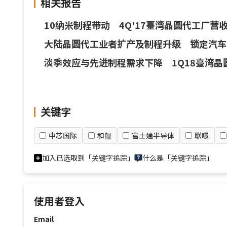
相关报告
10納米制程带动 4Q'17臺湾晶圆代工厂营收
大陆晶圆代工业者扩产及制程升级 锁定汽车
淡季效应与先进制程需求下降 1Q18臺湾晶
关键字
中芯国际
和舰
富士通半导体
联暻
加入已选取到「关键字追踪」
什么是「关键字追踪」
使用者登入
Email