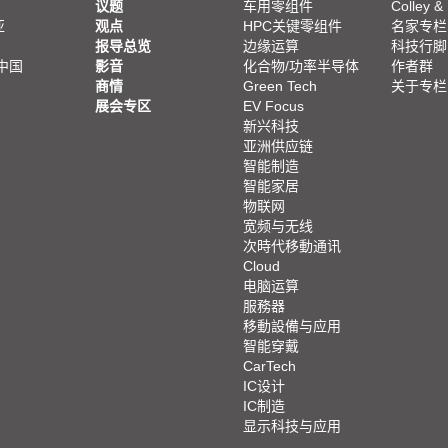
议题
车用零组件
Colley &
亚
观点
HPC关键零组件
名家专栏
报导总览
边缘运算
科技行脚
中国
影音
化合物/功率半导体
作者群
商情
Green Tech
关于专栏
展会专区
EV Focus
新兴科技
亚洲供应链
智能制造
智能家居
物联网
宽频与无线
次時代移動通讯
Cloud
电脑运算
服務器
移動設備与应用
智能穿戴
CarTech
IC设计
IC制造
显示科技与应用