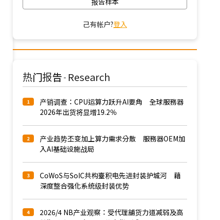
报告样本
己有帐户?
登入
热门报告
Research
-
产销调查：CPU运算力跃升AI要角 全球服務器
1
2026年出货将显增19.2％
产业趋势丕变加上算力需求分散 服務器OEM加
2
入AI基础设施战局
CoWoS与SoIC共构臺积电先进封装护城河 藉
3
深度整合强化系统级封装优势
2026/4 NB产业观察：受代理舖货力道减弱及高
4