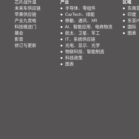
芯片战升温
产业
区域
未来车供应链
●
半导体．零组件
●
东南
苹果供应链
●
CarTech．绿能
●
印度
产业九宫格
●
移動．通讯．XR
●
东亚/
科技椽送门
●
AI．智能应用．电商物流
●
国际
展会
●
航太．卫星．军工
●
图表
影音
●
IT．系统供应链
修订与更新
●
光电．显示．光学
●
物联科技．智能制造
●
科技政策
●
图表