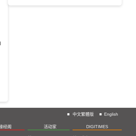
日
■
中文繁體版
■
English
椽经阁
活动家
DIGITIMES