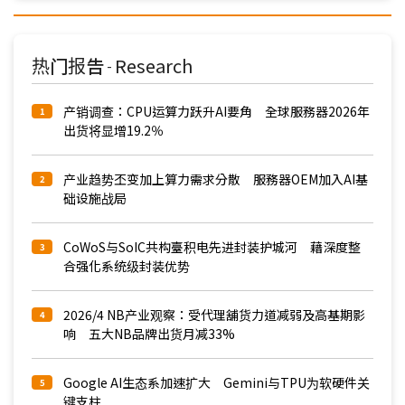
热门报告
Research
-
产销调查：CPU运算力跃升AI要角 全球服務器2026年
1
出货将显增19.2％
产业趋势丕变加上算力需求分散 服務器OEM加入AI基
2
础设施战局
CoWoS与SoIC共构臺积电先进封装护城河 藉深度整
3
合强化系统级封装优势
2026/4 NB产业观察：受代理舖货力道减弱及高基期影
4
响 五大NB品牌出货月减33%
Google AI生态系加速扩大 Gemini与TPU为软硬件关
5
键支柱