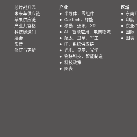
芯片战升温
产业
区域
未来车供应链
●
半导体．零组件
●
东南
苹果供应链
●
CarTech．绿能
●
印度
产业九宫格
●
移動．通讯．XR
●
东亚/
科技椽送门
●
AI．智能应用．电商物流
●
国际
展会
●
航太．卫星．军工
●
图表
影音
●
IT．系统供应链
修订与更新
●
光电．显示．光学
●
物联科技．智能制造
●
科技政策
●
图表