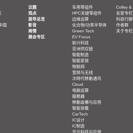
议题
车用零组件
Colley &
亚
观点
HPC关键零组件
名家专栏
报导总览
边缘运算
科技行脚
中国
影音
化合物/功率半导体
作者群
商情
Green Tech
关于专栏
展会专区
EV Focus
新兴科技
亚洲供应链
智能制造
智能家居
物联网
宽频与无线
次時代移動通讯
Cloud
电脑运算
服務器
移動設備与应用
智能穿戴
CarTech
IC设计
IC制造
显示科技与应用