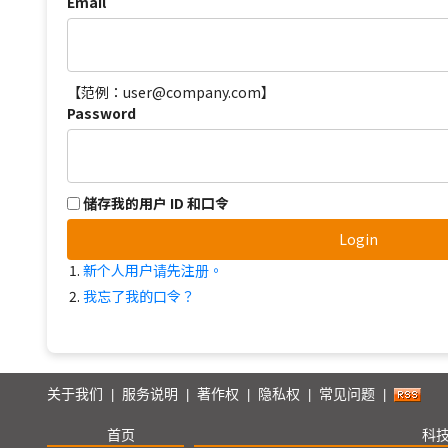
Email
【范例：user@company.com】
Password
储存我的用户 ID 和口令
Login
新个人用户请先注册。
我忘了我的口令？
关于我们
服务说明
著作权
隐私权
常见问题
|
|
|
|
|
首页
科