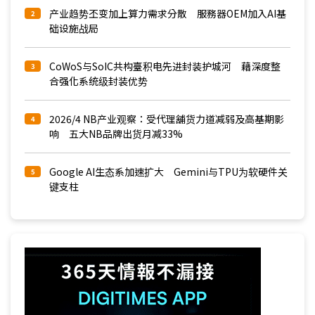
产业趋势丕变加上算力需求分散 服務器OEM加入AI基
2
础设施战局
CoWoS与SoIC共构臺积电先进封装护城河 藉深度整
3
合强化系统级封装优势
2026/4 NB产业观察：受代理舖货力道减弱及高基期影
4
响 五大NB品牌出货月减33%
Google AI生态系加速扩大 Gemini与TPU为软硬件关
5
键支柱