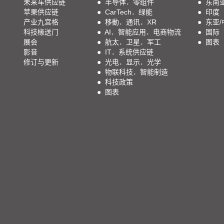
未来车供应链
●
半导体．零组件
●
东南
苹果供应链
●
CarTech．绿能
●
印度
产业九宫格
●
移動．通讯．XR
●
东亚/
科技椽送门
●
AI．智能应用．电商物流
●
国际
展会
●
航太．卫星．军工
●
图表
影音
●
IT．系统供应链
修订与更新
●
光电．显示．光学
●
物联科技．智能制造
●
科技政策
●
图表