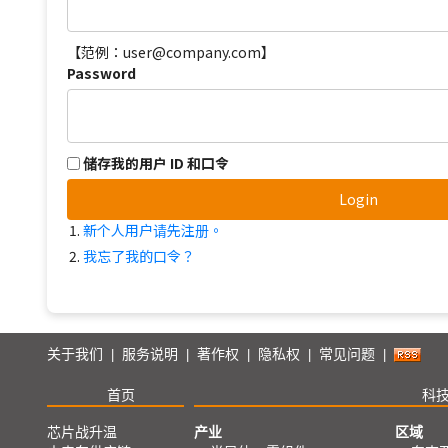
【范例：user@company.com】
Password
储存我的用户 ID 和口令
Login
新个人用户请先注册。
我忘了我的口令？
关于我们
服务说明
著作权
隐私权
常见问题
|
|
|
|
|
首页
科
芯片战升温
产业
区域