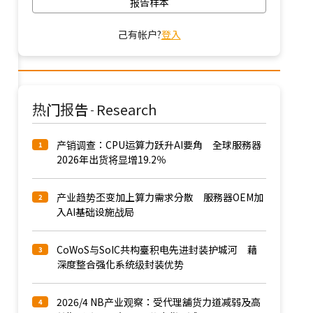
报告样本
己有帐户?
登入
热门报告
Research
-
产销调查：CPU运算力跃升AI要角 全球服務器
1
2026年出货将显增19.2％
产业趋势丕变加上算力需求分散 服務器OEM加
2
入AI基础设施战局
CoWoS与SoIC共构臺积电先进封装护城河 藉
3
深度整合强化系统级封装优势
2026/4 NB产业观察：受代理舖货力道减弱及高
4