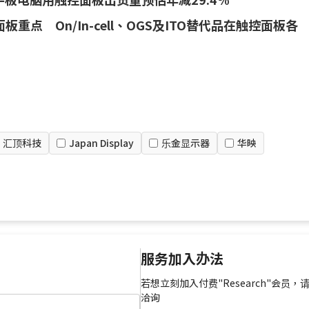
吋面板重点 On/In-cell、OGS及ITO替代品在触控面板各
汇顶科技
Japan Display
乐金显示器
华映
服务加入办法
若想立刻加入付费"Research"会员，
洽询