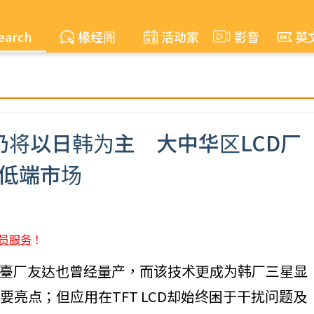
earch
椽经阁
活动家
影音
英
应仍将以日韩为主 大中华区LCD厂
中低端市场
员服务
！
臺厂友达也曾经量产，而该技术更成为韩厂三星显
D技术的主要亮点；但应用在TFT LCD却始终困于干扰问题及