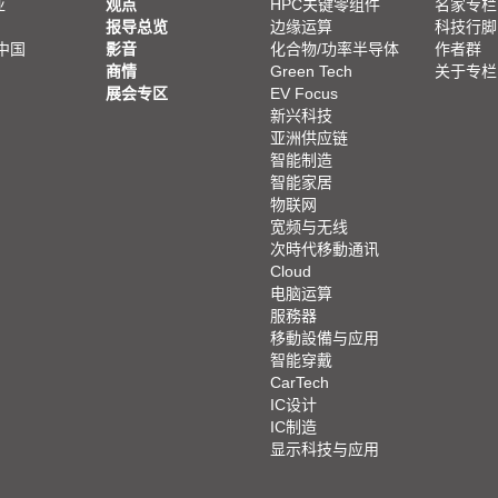
亚
观点
HPC关键零组件
名家专栏
报导总览
边缘运算
科技行脚
中国
影音
化合物/功率半导体
作者群
商情
Green Tech
关于专栏
展会专区
EV Focus
新兴科技
亚洲供应链
智能制造
智能家居
物联网
宽频与无线
次時代移動通讯
Cloud
电脑运算
服務器
移動設備与应用
智能穿戴
CarTech
IC设计
IC制造
显示科技与应用