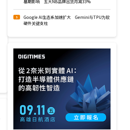
基期影响 五大NB品牌出货月减33%
Google AI生态系加速扩大 Gemini与TPU为软
5
硬件关键支柱
请