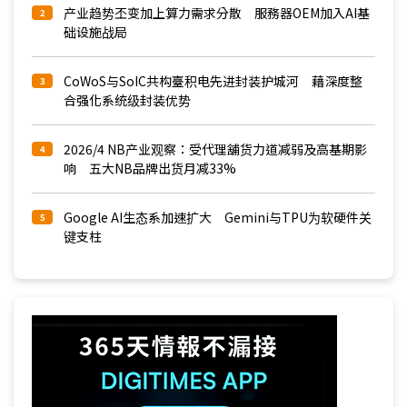
产业趋势丕变加上算力需求分散 服務器OEM加入AI基
2
础设施战局
CoWoS与SoIC共构臺积电先进封装护城河 藉深度整
3
合强化系统级封装优势
2026/4 NB产业观察：受代理舖货力道减弱及高基期影
4
响 五大NB品牌出货月减33%
Google AI生态系加速扩大 Gemini与TPU为软硬件关
5
键支柱