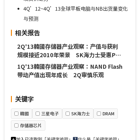
4Q’12~4Q’13全球平板电脑与NB出货量变化
与预测
相关报告
2Q'13韓國存儲器产业观察：产值与获利
规模接近2010年荣景 SK海力士受惠PC
DRAM涨价 业绩创新高
1Q'13韓國存儲器产业观察：NAND Flash
带动产值出现年成长 2Q审慎乐观
关键字
韓國
三星电子
SK海力士
DRAM
存儲器芯片
加入已选取到「关键字追踪」
什么是「关键字追踪」