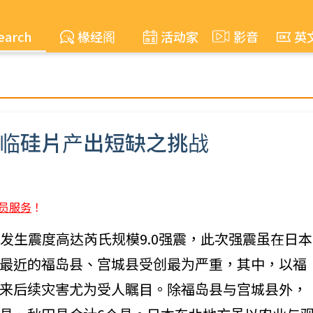
earch
椽经阁
活动家
影音
英
面临硅片产出短缺之挑战
员服务
！
外海发生震度高达芮氏规模9.0强震，此次强震虽在日本
最近的福岛县、宫城县受创最为严重，其中，以福
来后续灾害尤为受人瞩目。除福岛县与宫城县外，