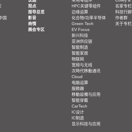
议题
车用零组件
Colley &
亚
观点
HPC关键零组件
名家专栏
报导总览
边缘运算
科技行脚
中国
影音
化合物/功率半导体
作者群
商情
Green Tech
关于专栏
展会专区
EV Focus
新兴科技
亚洲供应链
智能制造
智能家居
物联网
宽频与无线
次時代移動通讯
Cloud
电脑运算
服務器
移動設備与应用
智能穿戴
CarTech
IC设计
IC制造
显示科技与应用