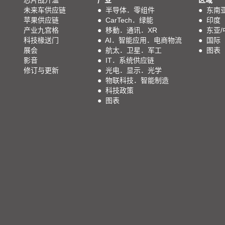
芯片战升温
产业
区域
未来车供应链
●
半导体．零组件
●
东南
苹果供应链
●
CarTech．绿能
●
印度
产业九宫格
●
移動．通讯．XR
●
东亚/
科技椽送门
●
AI．智能应用．电商物流
●
国际
展会
●
航太．卫星．军工
●
图表
影音
●
IT．系统供应链
修订与更新
●
光电．显示．光学
●
物联科技．智能制造
●
科技政策
●
图表