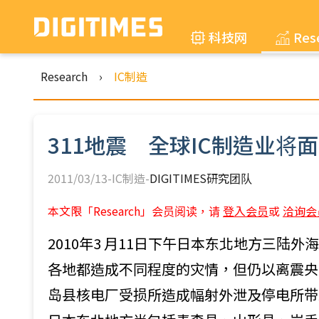
科技网
Res
Research
›
IC制造
311地震 全球IC制造业将
2011/03/13-IC制造-
DIGITIMES研究团队
本文限「Research」会员阅读，请
登入会员
或
洽询会
2010年3 月11日下午日本东北地方三陆
各地都造成不同程度的灾情，但仍以离震央
岛县核电厂受损所造成幅射外泄及停电所带