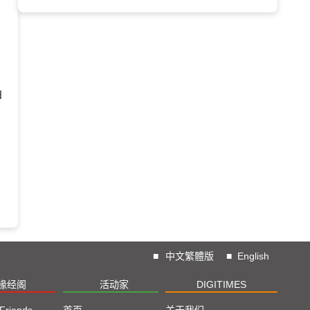
日
■
中文繁體版
■
English
椽经阁
活动家
DIGITIMES