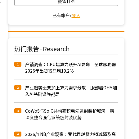
观
报告样本
己有帐户?
登入
热门报告
Research
-
产销调查：CPU运算力跃升AI要角 全球服務器
1
2026年出货将显增19.2％
产业趋势丕变加上算力需求分散 服務器OEM加
2
入AI基础设施战局
CoWoS与SoIC共构臺积电先进封装护城河 藉
3
深度整合强化系统级封装优势
2026/4 NB产业观察：受代理舖货力道减弱及高
4