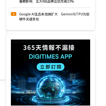
基期影响 五大NB品牌出货月减33%
Google AI生态系加速扩大 Gemini与TPU为软
5
硬件关键支柱
请