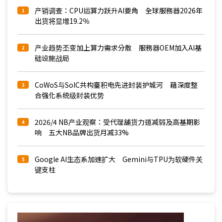
产销调查：CPU运算力跃升AI要角 全球服務器2026年
1
出货将显增19.2％
产业趋势丕变加上算力需求分散 服務器OEM加入AI基
2
础设施战局
CoWoS与SoIC共构臺积电先进封装护城河 藉深度整
3
合强化系统级封装优势
2026/4 NB产业观察：受代理舖货力道减弱及高基期影
4
响 五大NB品牌出货月减33%
Google AI生态系加速扩大 Gemini与TPU为软硬件关
5
键支柱