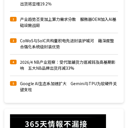
出货将显增19.2％
产业趋势丕变加上算力需求分散 服務器OEM加入AI基
2
础设施战局
CoWoS与SoIC共构臺积电先进封装护城河 藉深度整
3
合强化系统级封装优势
2026/4 NB产业观察：受代理舖货力道减弱及高基期影
4
响 五大NB品牌出货月减33%
Google AI生态系加速扩大 Gemini与TPU为软硬件关
5
键支柱