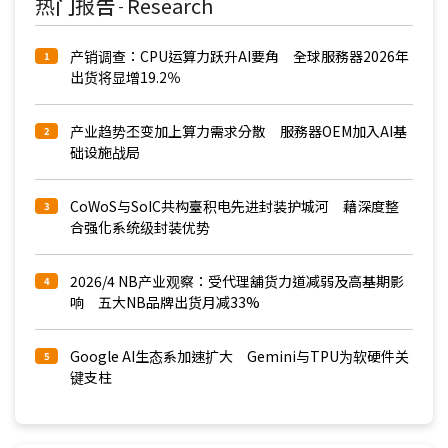
热门报告
Research
-
产销调查：CPU运算力跃升AI要角 全球服務器2026年
1
出货将显增19.2％
产业趋势丕变加上算力需求分散 服務器OEM加入AI基
2
础设施战局
CoWoS与SoIC共构臺积电先进封装护城河 藉深度整
3
合强化系统级封装优势
2026/4 NB产业观察：受代理舖货力道减弱及高基期影
4
响 五大NB品牌出货月减33%
Google AI生态系加速扩大 Gemini与TPU为软硬件关
5
键支柱