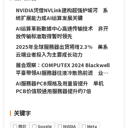
NVIDIA凭借NVLink建构超强护城河 系
统扩展能力成AI运算发展关键
AI运算革新數據中心高速传输技术 非开
放传输标准取得暂时领先
2025年全球服務器出货将增2.3% 美系
云端业者投入为主要成长动力
展会观察：COMPUTEX 2024 Blackwell
平臺带领AI服務器往液冷散热前进 业者
展现系统整合设计能力
AI服務器PCB规格及用量皆提升 单机
PCB价值较通用服務器提升约7倍
关键字
微软
Google
NVIDIA
Meta