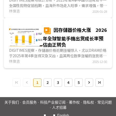
6.5%
全国性购物促销档期，且海外市场走入旺季，需求增强，带动
中企整体智能手機出货达1.876亿支，季增6.0%，但年减
林俊吉
2026-01-28
1.6%；中企2025全年智能手機出货为7.112亿支，年成长
2.2%；中国市场智能手機2025年第4季出货为7,610万支，季
增14.3%；中国市场智能手機2025全年出货则为2.873亿支，
因存儲器价格大涨 2026
年减0.6%。...
年全球智能手機出货成长率预
估由正转负
DIGITIMES观察，存儲器价格近期涨幅惊人，尤以DRAM价格
于2025年第4季涨得又急又凶，且其两位数季涨幅的涨势将延
续至2026年首季，严重冲击包含智能手機在内的消费性电子
林俊吉
2025-12-30
出货与销售市况。DIGITIMES据供应链信息，下调全球2026
年智能手機出货预估至12.022亿支，年成长率下修
为-1.6%。...
1
2
3
4
5
关于我们
·
会员服务
·
科技产业报订阅
·
著作权
·
隐私权
·
常见问题
·
人才招募
■
■
English