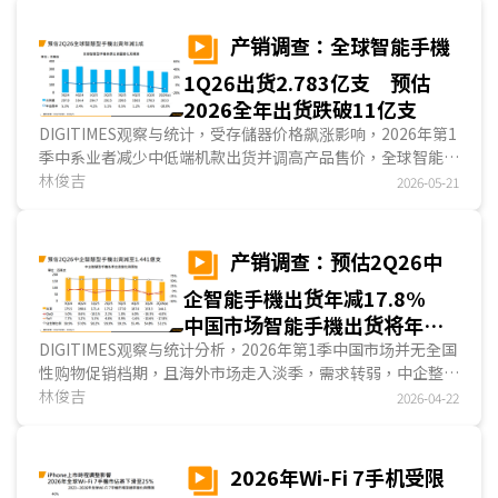
产销调查：全球智能手機
1Q26出货2.783亿支 预估
2026全年出货跌破11亿支
DIGITIMES观察与统计，受存儲器价格飙涨影响，2026年第1
季中系业者减少中低端机款出货并调高产品售价，全球智能手
機出货量较2025年同期下滑5.6%，为2.783亿支；展望2026
林俊吉
2026-05-21
年第2季，存儲器价格于2026年上半持续大涨，致使中系业者
扩大减少中低端机款出货，预估全球智能手機出货量将较
2025年同期下滑1成。...
产销调查：预估2Q26中
企智能手機出货年减17.8%
中国市场智能手機出货将年减
5.4%
DIGITIMES观察与统计分析，2026年第1季中国市场并无全国
性购物促销档期，且海外市场走入淡季，需求转弱，中企整体
智能手機出货下滑至1.533亿支，季减18.3%，年减10.6%；
林俊吉
2026-04-22
中国市场智能手機2026年第1季出货7,200万支，季减5.4%，
与2025年同期相较，减少0.7%。...
2026年Wi-Fi 7手机受限