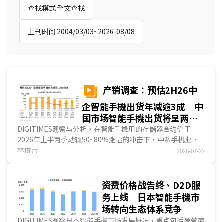
查找模式:全文查找
上刊时间:2004/03/03~2026-08/08
产销调查：预估2H26中
企智能手機出货年减逾3成 中
国市场智能手機出货将呈两位
数年减
DIGITIMES观察与分析，在智能手機用的存儲器合约价于
2026年上半两季动辄50~80%涨幅的冲击下，中系手机业者
不仅大幅削减中低价机款出货，亦无力于618购物促销档期提
林俊吉
2026-07-22
供吸引消费者的足够折扣，以致于第2季中国智能手機业者整
体出货下滑至1.305亿支，季减13.3%，年减25.5%；中国市
场智能手機2026年第2季出货6,360万支，季减10.7%，与
资费价格战告终、D2D服
2025年同期相较，减少11.7%。...
务上线 日本智能手機市
场转向生态体系竞争
DIGITIMES观察日本智能手機市场发展概况，重点包括運營商