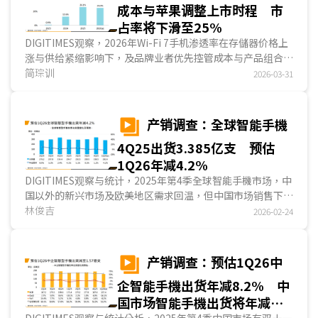
成本与苹果调整上市时程 市
占率将下滑至25%
DIGITIMES观察，2026年Wi-Fi 7手机渗透率在存儲器价格上
涨与供给紧缩影响下，及品牌业者优先控管成本与产品组合，
导致导入节奏放缓。尽管高通(Qualcomm)与联发科的高端手
简琮训
2026-03-31
机AP平臺已普遍支持Wi-Fi 7，实际终端采用仍受限于手机品
牌考量射频设计复杂度与成本压力，呈现高端机种优先导入、
中高端市场相对保守的态势。整体而言，在苹果(Apple)加入
产销调查：全球智能手機
市场后，支持Wi-Fi 7的手机渗透率在2025年提升至26.1%，
4Q25出货3.385亿支 预估
然2026年因苹果调整新机上市时程，渗透率预期略为下滑至
25%。...
1Q26年减4.2%
DIGITIMES观察与统计，2025年第4季全球智能手機市场，中
国以外的新兴市场及欧美地区需求回温，但中国市场销售下
滑，全球智能手機市场出货年增1.2%，为3.385亿支....
林俊吉
2026-02-24
产销调查：预估1Q26中
企智能手機出货年减8.2% 中
国市场智能手機出货将年减
DIGITIMES观察与统计分析，2025年第4季中国市场有双十一