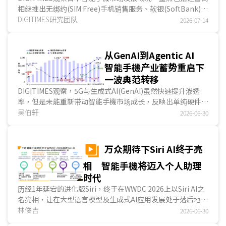
相继推出无绑约(SIM Free)手机销售服务、软银(SoftBank)宣
布调高资费、日本全面迈入手机直连卫星(Direct-to-
DIGITIMES研究团队
2026-07-14
Device；D2D)服务等，从软性(如服务)或硬件(如终端装置)面
向来看，日本市场竞争格局正从「通讯品质」和「价格」等单
一服务，升级为「生态系统」、「平臺」等整体使用体验。...
从GenAI到Agentic AI
智能手機产业蓄势重启下
一波典范转移
DIGITIMES观察，5G与生成式AI(GenAI)虽然快速提升渗透
率，但是未能重新带动智能手機市场成长，反映出单纯硬件升
级与功能强化已难创造新的换机需求。从2026年G...
吴伯轩
2026-06-30
万众期待下Siri AI终于亮
相 智能手機将迈入个人助理
时代
历经1年延宕的进化版Siri，终于在WWDC 2026上以Siri AI之
名亮相，让在大型语言模型及生成式AI应用发展处于落后地位
的苹果迎头赶上竞争者。DIGITIMES认为，相较于...
林俊吉
2026-06-30